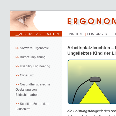
__ARBEITSPLATZLEUCHTEN –
INSTITUT
LEISTUNGEN
T
LIEBSTES OBJEKT DER
BENUTZER – UNGELIEBTES
Arbeitsplatzleuchten – 
Software-Ergonomie
KIND DER LICHTTECHNIK
Ungeliebtes Kind der L
Büroraumplanung
Usability Engineering
CyberLux
Gesundheitsgerechte
Gestaltung von
Bildschirmarbeit
Schriftgröße auf dem
Bildschirm
die Leistungsfähigkeit des Arb