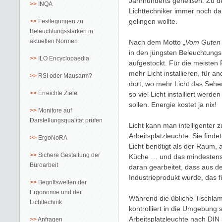
Jahrhunderts geheißen. Zu d
INQA
Lichttechniker immer noch 
gelingen wollte.
Festlegungen zu
Beleuchtungsstärken in
aktuellen Normen
Nach dem Motto „
Vom Guten 
in den jüngsten Beleuchtungs
ILO Encyclopaedia
aufgestockt. Für die meiste
mehr Licht installieren, für 
RSI oder Mausarm?
dort, wo mehr Licht das Sehen
Erreichte Ziele
so viel Licht installiert wer
sollen. Energie kostet ja nix!
Monitore auf
Darstellungsqualität prüfen
Licht kann man intelligenter 
Arbeitsplatzleuchte. Sie find
ErgoNoRA
Licht benötigt als der Raum, 
Sichere Gestaltung der
Küche … und das mindestens 
Büroarbeit
daran gearbeitet, dass aus d
Industrieprodukt wurde, das f
Begriffswelten der
Ergonomie und der
Während die übliche Tischlamp
Lichttechnik
kontrolliert in die Umgebung s
Arbeitsplatzleuchte nach DI
Anfragen