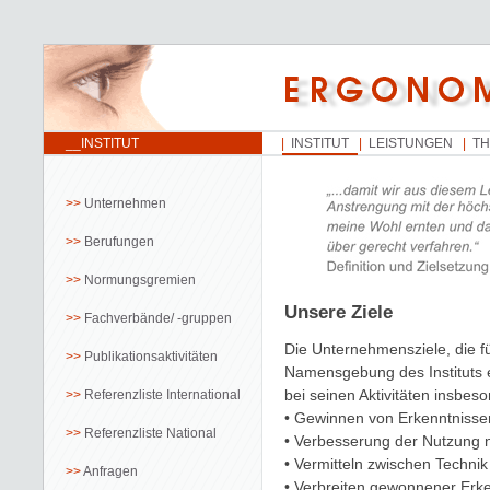
__INSTITUT
INSTITUT
LEISTUNGEN
T
Unternehmen
Berufungen
Normungsgremien
Unsere Ziele
Fachverbände/ -gruppen
Die Unternehmensziele, die fü
Publikationsaktivitäten
Namensgebung des Instituts e
bei seinen Aktivitäten insbeso
Referenzliste International
• Gewinnen von Erkenntnisse
Referenzliste National
• Verbesserung der Nutzung
• Vermitteln zwischen Technik
Anfragen
• Verbreiten gewonnener Erk