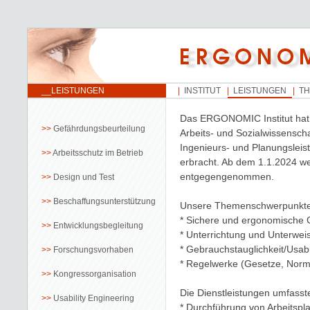
__LEISTUNGEN
INSTITUT
LEISTUNGEN
T
Das ERGONOMIC Institut hat 
Gefährdungsbeurteilung
Arbeits- und Sozialwissensch
Ingenieurs- und Planungsleis
Arbeitsschutz im Betrieb
erbracht. Ab dem 1.1.2024 w
entgegengenommen.
Design und Test
Beschaffungsunterstützung
Unsere Themenschwerpunkt
* Sichere und ergonomische G
Entwicklungsbegleitung
* Unterrichtung und Unterwei
* Gebrauchstauglichkeit/Usabi
Forschungsvorhaben
* Regelwerke (Gesetze, Norme
Kongressorganisation
Die Dienstleistungen umfasst
Usability Engineering
* Durchführung von Arbeitspl