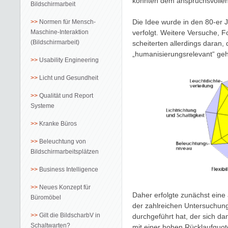
konnten dem anspruchsvollen
Bildschirmarbeit
Die Idee wurde in den 80-er
Normen für Mensch-
Maschine-Interaktion
verfolgt. Weitere Versuche, F
(Bildschirmarbeit)
scheiterten allerdings daran, d
„humanisierungsrelevant“ geh
Usability Engineering
Licht und Gesundheit
Qualität und Report
Systeme
Kranke Büros
Beleuchtung von
Bildschirmarbeitsplätzen
Business Intelligence
Neues Konzept für
Daher erfolgte zunächst ei
Büromöbel
der zahlreichen Untersuchungs
Gilt die BildscharbV in
durchgeführt hat, der sich da
Schaltwarten?
mit einer hohen Rücklaufquot