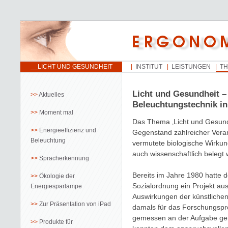
__LICHT UND GESUNDHEIT
INSTITUT
LEISTUNGEN
T
Licht und Gesundheit 
Aktuelles
Beleuchtungstechnik i
Moment mal
Das Thema ‚Licht und Gesundh
Energieeffizienz und
Gegenstand zahlreicher Veran
Beleuchtung
vermutete biologische Wirkun
auch wissenschaftlich belegt 
Spracherkennung
Bereits im Jahre 1980 hatte d
Ökologie der
Sozialordnung ein Projekt a
Energiesparlampe
Auswirkungen der künstlichen
Zur Präsentation von iPad
damals für das Forschungspro
gemessen an der Aufgabe geri
Produkte für