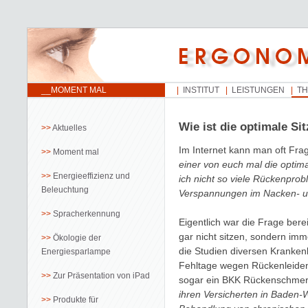
__MOMENT MAL
INSTITUT
LEISTUNGEN
T
Wie ist die optimale S
Aktuelles
Im Internet kann man oft Fra
Moment mal
einer von euch mal die optim
Energieeffizienz und
ich nicht so viele Rückenpro
Beleuchtung
Verspannungen im Nacken- u
Spracherkennung
Eigentlich war die Frage ber
gar nicht sitzen, sondern im
Ökologie der
die Studien diversen Kranke
Energiesparlampe
Fehltage wegen Rückenleiden
Zur Präsentation von iPad
sogar ein BKK Rückenschmerz
ihren Versicherten in Baden
Produkte für