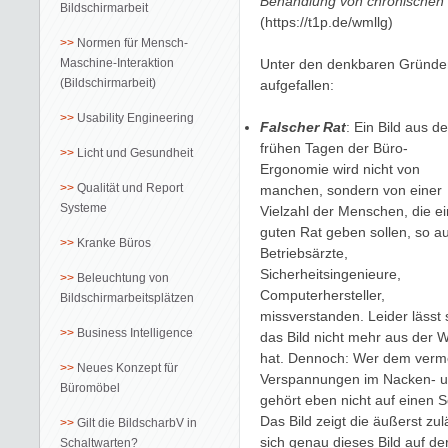
Behandlung von chronische
Bildschirmarbeit
(https://t1p.de/wmllg)
Normen für Mensch-
Maschine-Interaktion
Unter den denkbaren Gründen
(Bildschirmarbeit)
aufgefallen:
Usability Engineering
Falscher Rat
: Ein Bild aus d
frühen Tagen der Büro-
Licht und Gesundheit
Ergonomie wird nicht von
Qualität und Report
manchen, sondern von einer
Systeme
Vielzahl der Menschen, die e
guten Rat geben sollen, so a
Kranke Büros
Betriebsärzte,
Sicherheitsingenieure,
Beleuchtung von
Computerhersteller,
Bildschirmarbeitsplätzen
missverstanden. Leider lässt 
Business Intelligence
das Bild nicht mehr aus der We
hat. Dennoch: Wer dem vermein
Neues Konzept für
Verspannungen im Nacken- und
Büromöbel
gehört eben nicht auf einen So
Das Bild zeigt die äußerst zu
Gilt die BildscharbV in
sich genau dieses Bild auf de
Schaltwarten?