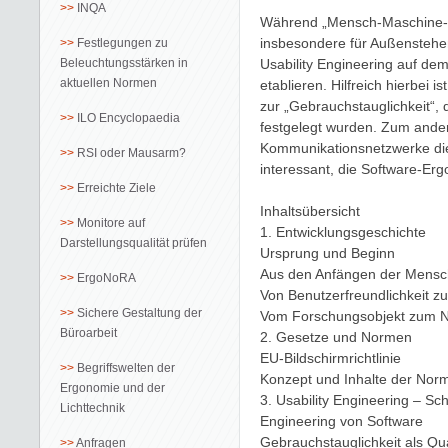
INQA
Während „Mensch-Maschine-In
insbesondere für Außenstehende
Festlegungen zu
Beleuchtungsstärken in
Usability Engineering auf de
aktuellen Normen
etablieren. Hilfreich hierbei 
zur „Gebrauchstauglichkeit“,
ILO Encyclopaedia
festgelegt wurden. Zum ande
Kommunikationsnetzwerke die
RSI oder Mausarm?
interessant, die Software-Erg
Erreichte Ziele
Inhaltsübersicht
Monitore auf
1. Entwicklungsgeschichte
Darstellungsqualität prüfen
Ursprung und Beginn
Aus den Anfängen der Mensc
ErgoNoRA
Von Benutzerfreundlichkeit z
Sichere Gestaltung der
Vom Forschungsobjekt zum 
Büroarbeit
2. Gesetze und Normen
EU-Bildschirmrichtlinie
Begriffswelten der
Konzept und Inhalte der Nor
Ergonomie und der
3. Usability Engineering – S
Lichttechnik
Engineering von Software
Gebrauchstauglichkeit als Qua
Anfragen