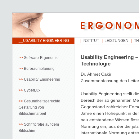
__USABILITY ENGINEERING –
INSTITUT
LEISTUNGEN
T
VOM FORSCHUNGSOBJEKT
ZUR TECHNOLOGIE
Usability Engineering 
Software-Ergonomie
Technologie
Büroraumplanung
Dr. Ahmet Cakir
Usability Engineering
Zusammenfassung des Leitart
CyberLux
Usability Engineering stellt di
Bereich der so genannten Men
Gesundheitsgerechte
Gegenstand zahlreicher Fors
Gestaltung von
Jahre einen Höhepunkt in der
Bildschirmarbeit
neu entstandene Wissen floss 
Schriftgröße auf dem
Normung ein, aus der die jet
Bildschirm
internationale Normung entsta