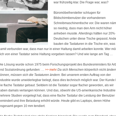
war frühzeitig klar. Die Frage war, was?
Büromöbelhersteller schlugen für
Bildschirmbenutzer die vorhandenen
Schreibmaschinentische vor. Die waren näm
so niedrig, dass man den Arm nicht höher
anheben musste. Allerdings hätten nur 20% 
Deutschen unter diese Tische gepasst. And
bauten die Tastaturen in die Tische ein, was
amit verbunden war, dass man nur in einer Haltung damit arbeiten konnte. Wer mö
ich von einer Tastatur seine Haltung vorgeben lassen? Und wie lange am Tag …
ie Lösung wurde schon 1975 beim Forschungsprojekt des Bundesministers für Arb
und Sozialordnung gefunden: …
mehr
Da sich Menschen körperlich nicht änder
önnen, müssen sich die Tastaturen ändern
. Bei unserem ersten Auftrag von der
ndustrie wurde unwiderlegbar belegt, dass dies technisch möglich war. Der Kunde 
ie flache Tastatur gebaut. Seitdem ist die Tastatur sogar flacher geworden, als wir
aben damals verlangen können. Und das, obwohl die US-amerikanische Industrie
ehrere Studien vorgelegt hat, dass eine flache Tastatur die Leistung der Benutzer
emindert und ihre Belastung erhöht würde. Heute gibt es Laptops, deren Höhe
nsgesamt gegen 10 mm tendiert.