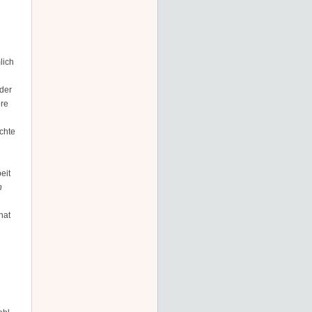
lich
der
ere
chte
eit
n
hat