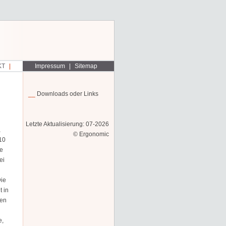
KT
Impressum
Sitemap
Downloads oder Links
Letzte Aktualisierung: 07-2026
,
© Ergonomic
10
ne
ei
Die
 in
ten
e,