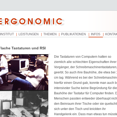
INSTITUT
LEISTUNGEN
THEMEN
PUBLIKATIONEN
INFOS
KONTA
Flache Tastaturen und RSI
Die Tastaturen von Computern hatten so
ziemlich alle schlechten Eigenschaften ihrer
Vorgänger, der Schreibmaschinentastaturen
geerbt. So auch ihre Bauhöhe, die etwa bei 
cm lag. Während es bei der Schreibmaschi
hierfür einen Grund gab, konnte man auch b
intensivster Suche keine Begründung für die
Bauhöhe der Tastatur für Computer finden. 
Menschen passten entweder überhaupt nicht
den Beinraum ihrer Tische oder sie quetsch
sich unter den Tisch und knickten ihr
Handgelenk ein. Dass man etwas tun müsst